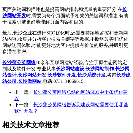
页面关键词和描述也是提高网站排名和流量的重要部分.在
长
沙网站开发
时,需要为每个页面赋予相关的关键词和描述,有助
于搜索引擎更好地理解页面内容和目的.
最后,长沙企业在进行SEO优化时,还需要持续地监控和更新网
站内容,收集并分析客户搜索关键字等数据,不断地改善和优化
网站访问体验,才能更好地为客户提供有价值的服务,并吸引更
多潜在客户.
长沙蒲公英网络
10余年互联网建站经验,专注于原生态网站定
制以及软件开发.专业从事
长沙网站建设
,
长沙网站制作
,
长沙网
站设计
,
长沙网站开发
,
长沙软件开发
,
长沙系统开发
,咨询
长沙建
站公司
,
长沙做网站
.电话:0731-84069615;
上一篇：
长沙蒲公英网络总结的网站SEO中十条优化建
议
下一篇：
长沙蒲公英网络告诉您建设网站需要使用哪些
软件开发？
相关技术文章推荐