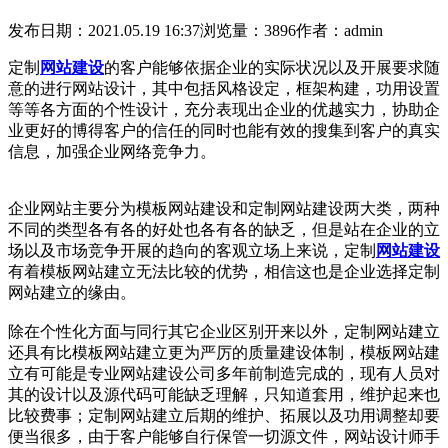
发布日期：2021.05.19 16:37
浏览量：3896
作者：admin
定制
网站建设
的客户能够依据企业的实际状况以及开展要求随
意的进行网站设计，其中包括风格设定，框架构建，功用设置
等等各方面的个性设计，充分表现出企业的优越实力，协助企
业更好的博得客户的信任的同时也能有效的搜集到客户的真实
信息，加强企业网络竞争力。
企业网站主要分为模板网站
建设
和定制网站
建设
两大类，两种
不同的类型各有各的好处也各有各的缺乏，但是站在企业的立
场以及市场竞争开展的趋向的客观立场上来说，定制
网站
建设
有着模板网站建立无法比较的优势，相信这也是企业选择定制
网站建立的缘由。
除在个性化方面与同行其它企业区别开来以外，定制网站建立
还具有比
模板
网站建立更为严厉的质量建设体制，模板
网站建
立有可能是专业网站建设公司多年前制造完成的，现有人员对
其的设计以及源代码可能缺乏理解，只知道套用，维护起来也
比较费事；定制网站建立后期的维护、拓展以及功用调整却要
便当很多，由于客户能够自行保管一切源文件，网站设计师手