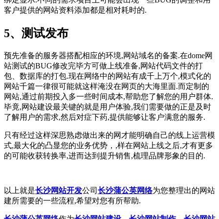
客户提供的网站资料添加都是相对耗时的.
5、测试发布
预先准备的服务器搭配相应的环境,网站域名的备案.在dome网
站测试的BUG修改完毕方可做上线准备,网站代码文件的打
包、数据库的打包.现在网络中的网站有成千上万个,模式化的
网站千篇一律很可能就这样淹没在网页的大海里面.而定制的
网站,通过前期投入多一些时间成本,帮助您了解您的用户群体.
毕竟,网站建设最关键的就是用户体验,我们需要做的正是及时
了解用户的需求,然后对症下药,提供能够让客户满意的服务.
只有经过这样深思熟虑做出来的网才能明确自己的线上运营模
式,最大化的凸显您的业务优势，,样在网站上线之后,才有更多
的可能收获转换率,进而达到提升销售,梳理品牌形象的目的.
以上就是
长沙网站开发
公司
长沙蒲公英网络
为您整理出的网站
建所需要的一些流程,希望对您有所帮助.
长沙蒲公英网络
作为
长沙网站建设
、
长沙网站制作
、
长沙网站