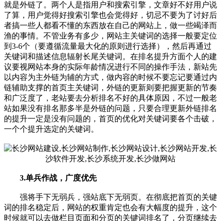
就是外链了。两个人是指用户和搜索引擎，文章好不好用户说
了算，用户觉得好搜索引擎也会觉得好，切忌不要为了讨好后
者搞一些人都看不懂的东西放在自己的网站上，做一些竭泽而
渔的事情。不管业务有多少，网站主关键词的选择一般要定位
到3-6个（要遵循流量最大化的原则进行选择），然后再通过
关键词和描述信息辐射长尾关键词。在排名提升方面个人的建
议要视网站本身的实际年龄情况进行不同的操作手法，新站先
以内容为主外链为辅的方式，做内容的时候不要忘记要通过内
链辅助支撑的首页主关键词，外链的更新则要把握更新的节奏
和广泛度了，老站要去分析排名不好的具体原因，不过一般老
站如果没有排名那多半是外链的问题，只要合理更新外链排名
的提升一定是没有问题的，首页的优化对关键词要各个击破，
一个个提升选定的关键词。
3.单兵作战，广度优先
强将手下无弱兵，强站底下无弱页。在彻底把首页的关键
词的排名稳定后，网站的权重肯定也会有大幅度的提升，这个
时候就可以去做栏目页面和分页的关键词排名了，分页继续去