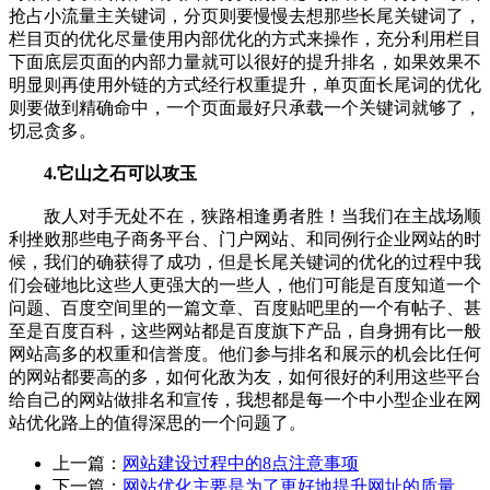
抢占小流量主关键词，分页则要慢慢去想那些长尾关键词了，
栏目页的优化尽量使用内部优化的方式来操作，充分利用栏目
下面底层页面的内部力量就可以很好的提升排名，如果效果不
明显则再使用外链的方式经行权重提升，单页面长尾词的优化
则要做到精确命中，一个页面最好只承载一个关键词就够了，
切忌贪多。
4.它山之石可以攻玉
敌人对手无处不在，狭路相逢勇者胜！当我们在主战场顺
利挫败那些电子商务平台、门户网站、和同例行企业网站的时
候，我们的确获得了成功，但是长尾关键词的优化的过程中我
们会碰地比这些人更强大的一些人，他们可能是百度知道一个
问题、百度空间里的一篇文章、百度贴吧里的一个有帖子、甚
至是百度百科，这些网站都是百度旗下产品，自身拥有比一般
网站高多的权重和信誉度。他们参与排名和展示的机会比任何
的网站都要高的多，如何化敌为友，如何很好的利用这些平台
给自己的网站做排名和宣传，我想都是每一个中小型企业在网
站优化路上的值得深思的一个问题了。
上一篇：
网站建设过程中的8点注意事项
下一篇：
网站优化主要是为了更好地提升网址的质量