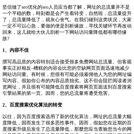
坚信做了seo优化的seo人员应当都了解，网址的总流量并不是
一个平稳的数，時刻都是会产生着转变，自然啦，总流量提升
了，总流量降低了，就灰心丧气。在我们碰到这类状况，大家
一定不可以心急，要做的便是剖析缘故，寻找关键环节再改动
回来，这儿就给大伙儿剖析一下网站访问量降低都有哪些缘
故?
1、內容不佳
撰写高品质的內容特别适合接受很多免费网站总流量。但客观
事实正好相反–槽糕的內容会比您的空缺网页页面迅速地减少
网站访问量。有时候，您很有可能必须雇佣他人为您的网址编
写內容。假如你公布的內容品质拙劣。这不但会阻拦阅读者浏
览网址，并且很有可能降低百度搜索将网页页面送到百度搜索
引擎結果的第一页。因而，您的总流量将遭受危害。
2、百度搜索优化算法的转变
以往，因为百度搜索选用了新的优化算法，网址的总流量大幅
度降低，因而发生了很多恶性事件。因而，假如您在近期的百
度搜索升级后发生了总流量降低，那麼您应当查验您当今的网