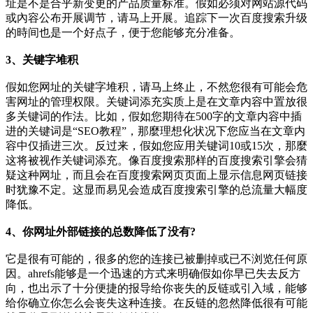
址是不是合乎新变更的产品质量标准。假如必须对网站源代码
或內容公布开展调节，请马上开展。追踪下一次百度搜索升级
的時间也是一个好点子，便于您能够充分准备。
3、关键字堆积
假如您网址的关键字堆积，请马上终止，不然您很有可能会危
害网址的管理权限。关键词添充实质上是在文章内容中置放很
多关键词的作法。比如，假如您期待在500字的文章内容中插
进的关键词是“SEO教程”，那麼理想化状况下您应当在文章内
容中仅插进三次。反过来，假如您应用关键词10或15次，那麼
这将被视作关键词添充。像百度搜索那样的百度搜索引擎会猜
疑这种网址，而且会在百度搜索网页页面上显示信息网页链接
时犹豫不定。这显而易见会造成百度搜索引擎的总流量大幅度
降低。
4、你网址外部链接的总数降低了没有?
它是很有可能的，很多的您的连接已被删掉或已不浏览任何原
因。ahrefs能够是一个迅速的方式来明确假如你早已失去反方
向，也出示了十分便捷的报导给你丧失的反链或引入域，能够
给你确立你怎么会丧失这种连接。在反链的忽然降低很有可能