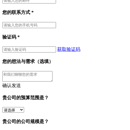
您的联系方式
*
验证码
*
获取验证码
您的想法与需求（选填）
确认发送
贵公司的预算范围是？
贵公司的公司规模是？