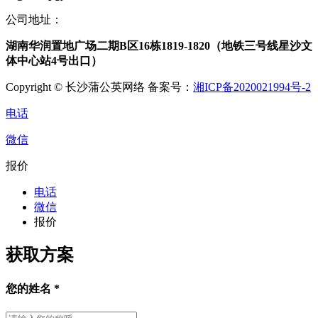
公司地址：
湖南华润置地广场二期B区16栋1819-1820（地铁三号线星沙文
体中心站4号出口）
Copyright © 长沙蒲公英网络 备案号：
湘ICP备2020021994号-2
电话
微信
报价
电话
微信
报价
获取方案
您的姓名
*