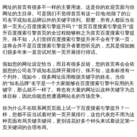
网址的首页有很多不一样的主要用途。这是你的欢迎页面与你
网址的主目录。可是我们不觉得首页有这一目地:给除了的公
司名字或知名品牌以外的关键字排列。那麼，所有人都应当在
第一页关心百度搜索引擎提升吗？“首页百度搜索引擎提升”提
升百度搜索引擎首页的全过程能够称之为首页百度搜索引擎提
升。殊不知，人们觉得百度搜索引擎提升并不会有于第一页，
这将会并不是百度搜索引擎提升者要想听见的，尤其是假如她
们很多年来一直尝试对第一页开展排行得话。
假如您的网址设定恰当，而且有很多反链，您的首页将会会依
据您的公司名字或知名品牌开展排行。殊不知，这条标准有一
个列外。现如今，很多网址应用根据关键字的姓名。当你
的“知名品牌”名字是一个大家能够在百度搜索引擎中应用的关
键字，那么就不一样了。将也有大量的网址以这种关键字为总
体目标，因此你能忽然遭遇网站名的市场竞争。
你为什么不在联系网页页面上试一下百度搜索引擎提升？一
样，您都不应当试着对第一页开展排行，这也代表您不用为这
种页面布局关键关键词，更别说花好多个钟头来试着设定第一
页关键词的合理布局。