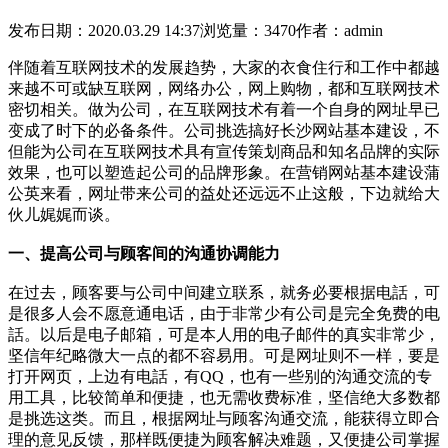
发布日期：2020.03.29 14:37
浏览量：3470
作者：admin
伴随着互联网技术的发展趋势，大家的衣食住行和工作中都越
来越不可或缺互联网，网络办公，网上购物，都和互联网技术
密切相关。做为公司，在互联网技术有着一个自身的网址早已
变成了时下的必备条件。公司挑选搞好长沙网站基本建设，不
但能为公司在互联网技术具有宣传策划商品和知名品牌的实际
效果，也可以塑造起公司的品牌形象。在营销网站基本建设
蒲
公英
来看，网址带来公司的益处还远远不止这般，下边就给大
伙儿娓娓而谈。
一、提高公司与顾客间的沟通协调能力
在过去，顾客要与公司中间建立联系，就务必要根据电話，可
是很多人会不愿意通电话，由于非常少有公司是完全免费的电
話。以后是电子邮箱，可是本人用的电子邮件的真实非常少，
坚信年纪略微大一点的都不容易用。可是网址则不一样，要是
打开网页，上边有电話，有QQ，也有一些别的沟通交流的专
用工具，比较简单和便捷，也无需收费标准，坚信绝大多数都
是挑选这类。而且，根据网址与顾客沟通交流，能获得立即合
理的意见反馈，那样既便捷为顾客解决难题，又便捷公司掌握