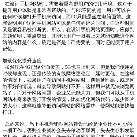
在设计手机网站时，需要着重考虑用户的使用环境，这对于
提升用户体验是非常有帮助的。与PC不同的是，用户可以在
任何时候都打开手机来访问，而PC只能是坐在电脑面前。这
就说明用户访问手机网站可以是任何的碎片时间，而这些时间
又是很容易被打断的。所以，在设计手机网站页面时，应做到
主题鲜明，重点突出，才能让用户一眼看上去就能知晓这个网
站的内容是什么，确定是否是自己需要的，同时还能便于用户
记忆。
加载优化提升速度
虽然现在4G已经全面覆盖，5G也马上到来，但是我们使用的
时候却发现，还是传统的有线网络更稳定，延时更低。在这样
的情况下，如果用户在访问手机网站时，遇到延时高，或是网
络不好的情况，就会导致网站打不开，这样用户就无法浏览网
站了，而对于网络问题，企业又无能为力。但我们可以从手机
网站本身来改善打开慢的情况，比如优化网站代码，减少图片
的大小，这样就能降低访问网站的网络需求，使网站能更快被
打开。
总的来说，当下手机营销型网站建设已经是企业比不可少的
一项工作，否则企业就将会失去移动互联网，失去生存和发展
的机会。当然也不是说，做一个手机网站就完事，既然做了自