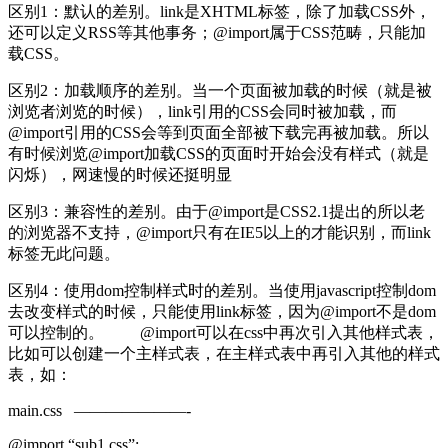
区别1：默认的差别。link是XHTML标签，除了加载CSS外，
还可以定义RSS等其他事务；@import属于CSS范畴，只能加
载CSS。
区别2：加载顺序的差别。当一个页面被加载的时候（就是被
浏览者浏览的时候），link引用的CSS会同时被加载，而
@import引用的CSS会等到页面全部被下载完再被加载。所以
有时候浏览@import加载CSS的页面时开始会没有样式（就是
闪烁），网速慢的时候还挺明显
区别3：兼容性的差别。由于@import是CSS2.1提出的所以老
的浏览器不支持，@import只有在IE5以上的才能识别，而link
标签无此问题。
区别4：使用dom控制样式时的差别。当使用javascript控制dom
去改变样式的时候，只能使用link标签，因为@import不是dom
可以控制的。 @import可以在css中再次引入其他样式表，
比如可以创建一个主样式表，在主样式表中再引入其他的样式
表，如：
main.css ———————-
@import “sub1.css”;