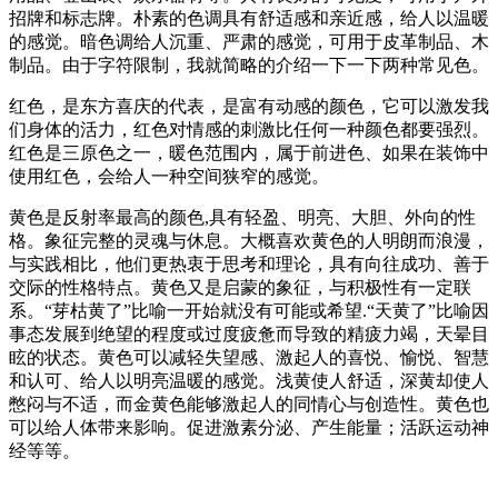
招牌和标志牌。朴素的色调具有舒适感和亲近感，给人以温暖
的感觉。暗色调给人沉重、严肃的感觉，可用于皮革制品、木
制品。由于字符限制，我就简略的介绍一下一下两种常见色。
红色，是东方喜庆的代表，是富有动感的颜色，它可以激发我
们身体的活力，红色对情感的刺激比任何一种颜色都要强烈。
红色是三原色之一，暖色范围内，属于前进色、如果在装饰中
使用红色，会给人一种空间狭窄的感觉。
黄色是反射率最高的颜色,具有轻盈、明亮、大胆、外向的性
格。象征完整的灵魂与休息。大概喜欢黄色的人明朗而浪漫，
与实践相比，他们更热衷于思考和理论，具有向往成功、善于
交际的性格特点。黄色又是启蒙的象征，与积极性有一定联
系。“芽枯黄了”比喻一开始就没有可能或希望.“天黄了”比喻因
事态发展到绝望的程度或过度疲惫而导致的精疲力竭，天晕目
眩的状态。黄色可以减轻失望感、激起人的喜悦、愉悦、智慧
和认可、给人以明亮温暖的感觉。浅黄使人舒适，深黄却使人
憋闷与不适，而金黄色能够激起人的同情心与创造性。黄色也
可以给人体带来影响。促进激素分泌、产生能量；活跃运动神
经等等。