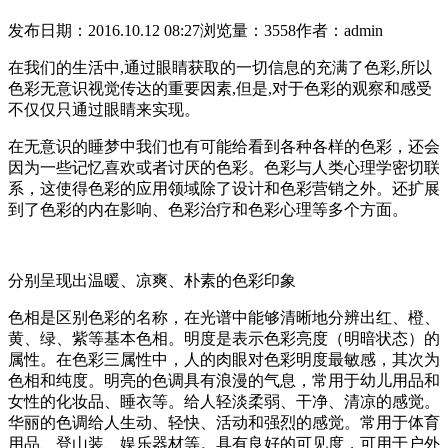
发布日期：2016.10.12 08:27
浏览量：3558
作者：admin
在我们的生活中,通过眼睛获取的一切信息的充满了色彩,所以
色彩无意识视觉传达的重要因素,但是,对于色彩的观察和感受
不仅仅只通过眼睛来实现。
在无意识的睡梦中我们也有可能给看到各种各样的色彩，还会
因为一些记忆喜欢或者讨厌的色彩。色彩与人类心理学密切联
系，这使得色彩的应用领域除了设计和色彩营销之外。还扩展
到了色彩的内在影响、色彩治疗和色彩心理等多个方面。
分别呈现出温暖、凉爽、朴素的色彩印象
色相是区别色彩的名称，在光谱中能够清晰地分辨出红、橙、
黄、绿、紫等基本色相。明度是表示色彩亮度（明暗状态）的
属性。在色彩三属性中，人的肉眼对色彩明度最敏感，其次为
色相和纯度。明亮的色调具有浪漫的气息，常用于幼儿用品和
女性的化妆品、睡衣等。给人轻淡柔弱、干净、清凉的感觉。
华丽的色调给人生动、轻快、活动和强烈的感觉。常用于体育
用品、登山装、娱乐器材等。具有良好的可见度，可用于户外