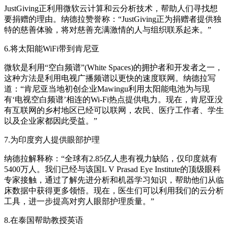
JustGiving正利用微软云计算和云分析技术，帮助人们寻找想
要捐赠的理由。纳德拉赞誉称：“JustGiving正为捐赠者提供独
特的慈善体验，将对慈善充满激情的人与组织联系起来。”
6.将太阳能WiFi带到肯尼亚
微软是利用“空白频谱”(White Spaces)的拥护者和开发者之一，
这种方法是利用电视广播频谱以更快的速度联网。纳德拉写
道：“肯尼亚当地初创企业Mawingu利用太阳能电池为与现
有‘电视空白频谱’相连的Wi-Fi热点提供电力。现在，肯尼亚没
有互联网的乡村地区已经可以联网，农民、医疗工作者、学生
以及企业家都因此受益。”
7.为印度穷人提供眼部护理
纳德拉解释称：“全球有2.85亿人患有视力缺陷，仅印度就有
5400万人。我们已经与该国L V Prasad Eye Institute的顶级眼科
专家接触，通过了解先进分析和机器学习知识，帮助他们从临
床数据中获得更多领悟。现在，医生们可以利用我们的云分析
工具，进一步提高对穷人眼部护理质量。”
8.在泰国帮助教授英语