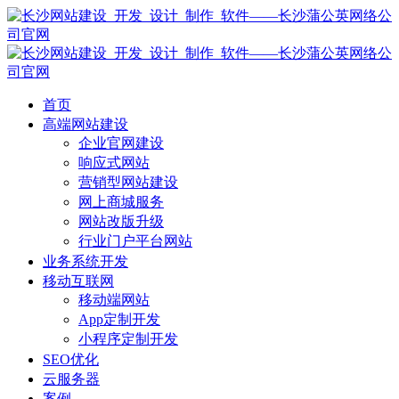
首页
高端网站建设
企业官网建设
响应式网站
营销型网站建设
网上商城服务
网站改版升级
行业门户平台网站
业务系统开发
移动互联网
移动端网站
App定制开发
小程序定制开发
SEO优化
云服务器
案例