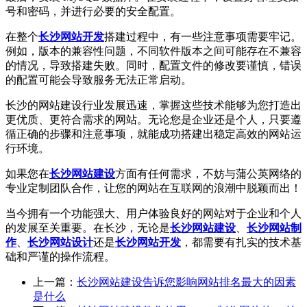
号和密码，并进行必要的安全配置。
在整个
长沙网站开发
搭建过程中，有一些注意事项需要牢记。
例如，版本的兼容性问题，不同软件版本之间可能存在不兼容
的情况，导致搭建失败。同时，配置文件的修改要谨慎，错误
的配置可能会导致服务无法正常启动。
长沙的网站建设行业发展迅速，掌握这些技术能够为您打造出
更优质、更符合需求的网站。无论您是企业还是个人，只要遵
循正确的步骤和注意事项，就能成功搭建出稳定高效的网站运
行环境。
如果您在
长沙网站建设
方面有任何需求，不妨与蒲公英网络的
专业定制团队合作，让您的网站在互联网的浪潮中脱颖而出！
当今拥有一个功能强大、用户体验良好的网站对于企业和个人
的发展至关重要。在长沙，无论是
长沙网站建设
、
长沙网站制
作
、
长沙网站设计
还是
长沙网站开发
，都需要有扎实的技术基
础和严谨的操作流程。
上一篇：
长沙网站建设告诉您影响网站排名最大的因素
是什么