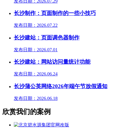
发布日期：2026.07.29
长沙制作：页面制作的一些小技巧
发布日期：2026.07.22
长沙建站：页面调色器制作
发布日期：2026.07.01
长沙建站：网站访问量统计功能
发布日期：2026.06.24
长沙蒲公英网络2026年端午节放假通知
发布日期：2026.06.18
欣赏我们的案例