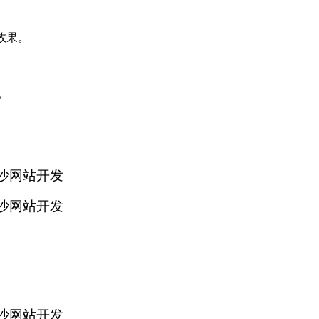
效果。
。