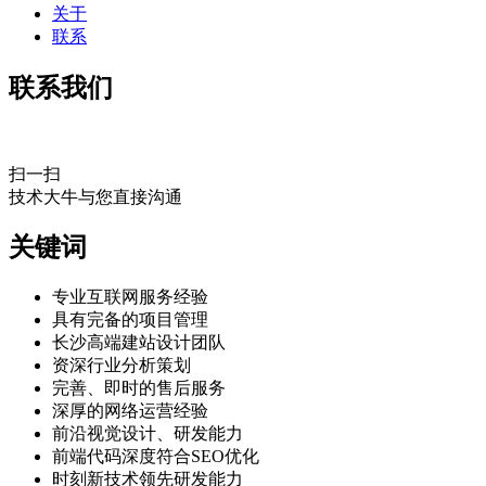
关于
联系
联系我们
扫一扫
技术大牛与您直接沟通
关键词
专业互联网服务经验
具有完备的项目管理
长沙高端建站设计团队
资深行业分析策划
完善、即时的售后服务
深厚的网络运营经验
前沿视觉设计、研发能力
前端代码深度符合SEO优化
时刻新技术领先研发能力