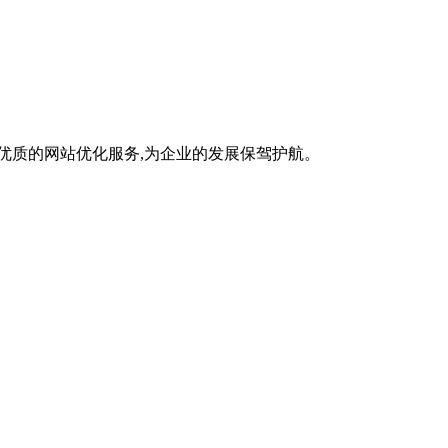
优质的网站优化服务
,
为企业的发展保驾护航。