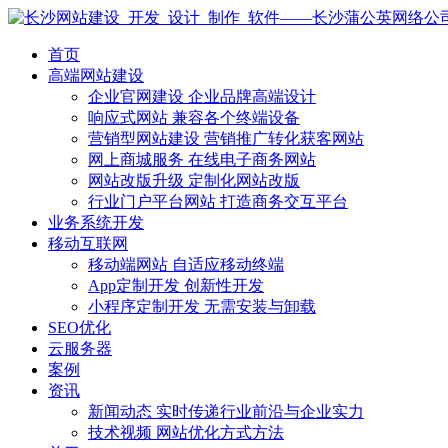
首页
高端网站建设
企业官网建设
企业品牌高端设计
响应式网站
兼容各个终端设备
营销型网站建设
营销推广转化获客网站
网上商城服务
在线电子商务网站
网站改版升级
定制化网站改版
行业门户平台网站
打造商务交互平台
业务系统开发
移动互联网
移动端网站
自适应移动终端
App定制开发
创新性开发
小程序定制开发
无需安装与卸载
SEO优化
云服务器
案例
资讯
新闻动态
实时传递行业前沿与企业实力
技术视频
网站优化方式方法