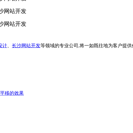
设计
、
长沙网站开发
等领域的专业公司
,
将一如既往地为客户提供
平移的效果