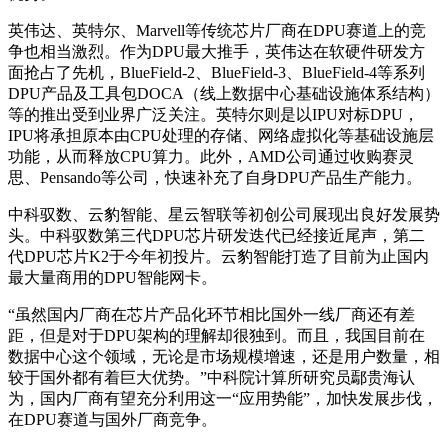
英伟达、英特尔、Marvell等传统芯片厂商在DPU赛道上的竞
争也相当激烈。作为DPU最大推手，英伟达在软硬件研发方
面抢占了先机，BlueField-2、BlueField-3、BlueField-4等系列
DPU产品及工具包DOCA（线上数据中心基础设施体系结构）
等的推出受到业界广泛关注。英特尔则是以IPU对标DPU，
IPU将承担原本由CPU处理的存储、网络虚拟化等基础设施层
功能，从而释放CPU算力。此外，AMD公司通过收购赛灵
思、Pensando等公司，快速补充了自身DPU产品生产能力。
中科驭数、云豹智能、星云智联等初创公司展现出良好发展势
头。中科驭数第三代DPU芯片研发迭代已经接近尾声，第二
代DPU芯片K2于今年初投片。云豹智能打造了目前为止国内
最大量商用的DPU智能网卡。
“虽然国内厂商在芯片产品化环节相比国外一线厂商还有差
距，但是对于DPU架构的理解却很独到。而且，我国目前在
数据中心这个领域，无论是市场规模增速，还是用户数量，相
较于国外都有着巨大优势。”中科院计算所研究员鄢贵海认
为，国内厂商有望充分利用这一“应用势能”，加快发展步伐，
在DPU赛道与国外厂商竞争。