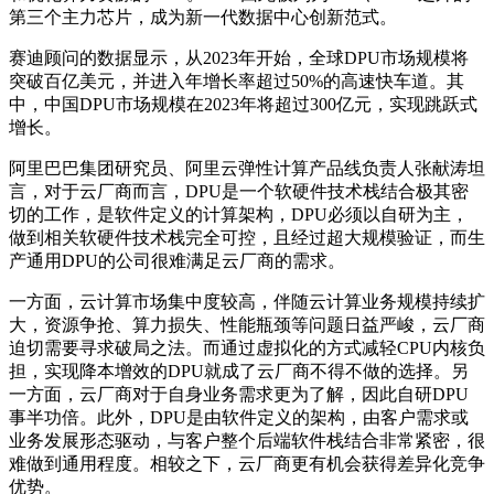
第三个主力芯片，成为新一代数据中心创新范式。
赛迪顾问的数据显示，从2023年开始，全球DPU市场规模将
突破百亿美元，并进入年增长率超过50%的高速快车道。其
中，中国DPU市场规模在2023年将超过300亿元，实现跳跃式
增长。
阿里巴巴集团研究员、阿里云弹性计算产品线负责人张献涛坦
言，对于云厂商而言，DPU是一个软硬件技术栈结合极其密
切的工作，是软件定义的计算架构，DPU必须以自研为主，
做到相关软硬件技术栈完全可控，且经过超大规模验证，而生
产通用DPU的公司很难满足云厂商的需求。
一方面，云计算市场集中度较高，伴随云计算业务规模持续扩
大，资源争抢、算力损失、性能瓶颈等问题日益严峻，云厂商
迫切需要寻求破局之法。而通过虚拟化的方式减轻CPU内核负
担，实现降本增效的DPU就成了云厂商不得不做的选择。另
一方面，云厂商对于自身业务需求更为了解，因此自研DPU
事半功倍。此外，DPU是由软件定义的架构，由客户需求或
业务发展形态驱动，与客户整个后端软件栈结合非常紧密，很
难做到通用程度。相较之下，云厂商更有机会获得差异化竞争
优势。